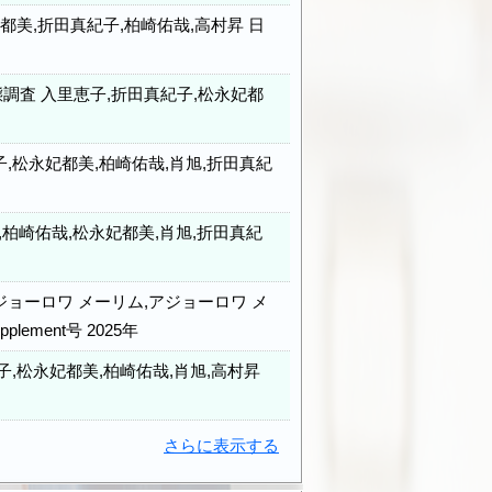
美,折田真紀子,柏崎佑哉,高村昇 日
査 入里恵子,折田真紀子,松永妃都
松永妃都美,柏崎佑哉,肖旭,折田真紀
柏崎佑哉,松永妃都美,肖旭,折田真紀
ョーロワ メーリム,アジョーロワ メ
ement号 2025年
,松永妃都美,柏崎佑哉,肖旭,高村昇
さらに表示する