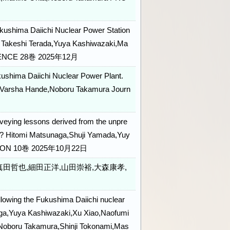
Fukushima Daiichi Nuclear Power Station
 Takeshi Terada,Yuya Kashiwazaki,Ma
SCIENCE 28巻 2025年12月
ukushima Daiichi Nuclear Power Plant.
a,Varsha Hande,Noboru Takamura Journ
onveying lessons derived from the unpre
nt? Hitomi Matsunaga,Shuji Yamada,Yuy
ATION 10巻 2025年10月22日
田哲也,細田正洋,山田崇裕,大森康孝,
ollowing the Fukushima Daiichi nuclear
aga,Yuya Kashiwazaki,Xu Xiao,Naofumi
,Noboru Takamura,Shinji Tokonami,Mas