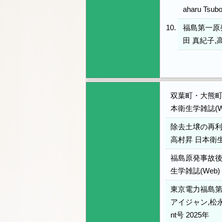
aharu Tsub
福島第一原
田 真紀子,高
双葉町・大熊町
本衛生学雑誌(Web
除去土壌の再利
高村昇 日本衛生学雑
福島原発事故後
生学雑誌(Web) 8
東京電力福島第
アイジャン,松永
nt号 2025年