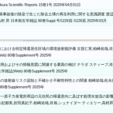
okura Scientific Reports 15巻1号 2025年04月01日
発事故後の除染で生じた除去土壌の再生利用に関する意識調査 渡辺 智子
村 昇 日本衛生学雑誌 80巻Suppl.号S226頁-S226頁 2025年03月
における特定帰還居住区域の環境放射能評価 古賀仁実,柏崎佑哉,肖旭
) 80巻Supplement号 2025年
用およびその情報意図に関連する要因の検討 テラダ スティーブ,肖旭
誌(Web) 80巻Supplement号 2025年
の放射線リスク認知と不確かさ不耐性特性との関連 柏崎佑哉,松永妃
0巻Supplement号 2025年
一原子力発電所周辺の元住民の帰還意向に及ぼす処理水放流の影響 
妃都美,折田真紀子,柏崎佑哉,肖旭,シュナイダー ティエリー,高村昇 日本衛