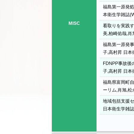
福島第一原発処
本衛生学雑誌(Web
MISC
看取りを実践す
美,柏崎佑哉,肖旭
福島第一原発事
子,高村昇 日本衛生
FDNPP事故
子,高村昇 日本衛生
福島県富岡町自
ーリム,肖旭,松永
地域包括支援セ
日本衛生学雑誌(We