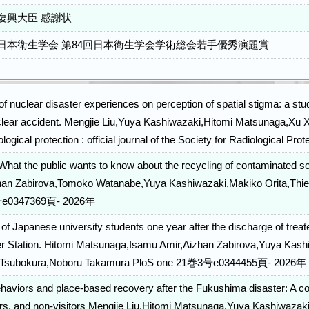
復興大臣 感謝状
日本衛生学会 第84回日本衛生学会学術総会若手優秀演題賞
f nuclear disaster experiences on perception of spatial stigma: a st
uclear accident. Mengjie Liu,Yuya Kashiwazaki,Hitomi Matsunaga,Xu
iological protection : official journal of the Society for Radiologi
 What the public wants to know about the recycling of contaminated s
han Zabirova,Tomoko Watanabe,Yuya Kashiwazaki,Makiko Orita,Thie
e0347369頁- 2026年
 of Japanese university students one year after the discharge of trea
r Station. Hitomi Matsunaga,Isamu Amir,Aizhan Zabirova,Yuya Kash
 Tsubokura,Noboru Takamura PloS one 21巻3号e0344455頁- 2026年
haviors and place-based recovery after the Fukushima disaster: A com
tors, and non-visitors Mengjie Liu,Hitomi Matsunaga,Yuya Kashiwaz