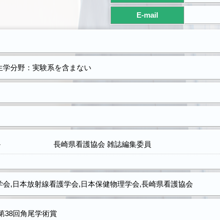
E-mail
生学分野：実験系を含まない
－
長崎県看護協会 雑誌編集委員
会,日本放射線看護学会,日本保健物理学会,長崎県看護協会
第38回角尾学術賞