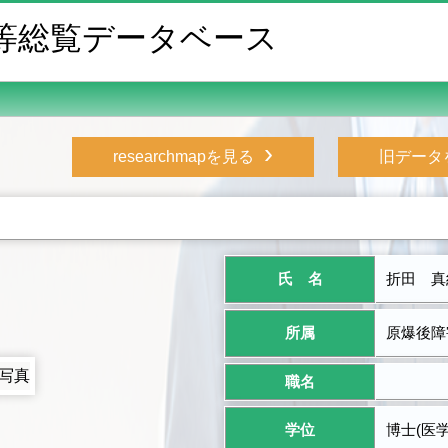
等総覧データベース
›
researchmapを見る
旧データ
氏 名
折田 真
所属
原爆後障
職名
学位
博士(医学