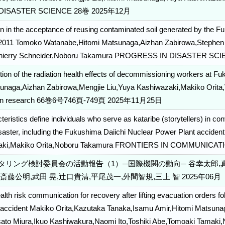
 DISASTER SCIENCE 28巻 2025年12月
ion in the acceptance of reusing contaminated soil generated by the 
f 2011 Tomoko Watanabe,Hitomi Matsunaga,Aizhan Zabirowa,Stephen
,Thierry Schneider,Noboru Takamura PROGRESS IN DISASTER 
tion of the radiation health effects of decommissioning workers at F
unaga,Aizhan Zabirowa,Mengjie Liu,Yuya Kashiwazaki,Makiko Orit
ation research 66巻6号746頁-749頁 2025年11月25日
eristics define individuals who serve as kataribe (storytellers) in c
saster, including the Fukushima Daiichi Nuclear Power Plant accide
zaki,Makiko Orita,Noboru Takamura FRONTIERS IN COMMUNIC
タリング検討委員会の活動報告（1）─国際機関の動向─ 谷幸太郎,真
斎藤公明,武田 晃,辻口貴清,平尾茂一,外間智規,三上 智 2025年06月
alth risk communication for recovery after lifting evacuation orders f
 accident Makiko Orita,Kazutaka Tanaka,Isamu Amir,Hitomi Matsun
ato Miura,Ikuo Kashiwakura,Naomi Ito,Toshiki Abe,Tomoaki Tamaki