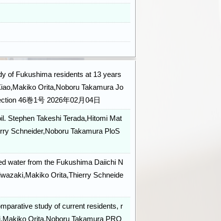
udy of Fukushima residents at 13 years
 Xiao,Makiko Orita,Noboru Takamura Jo
cal Protection 46巻1号 2026年02月04日
oil. Stephen Takeshi Terada,Hitomi Mat
rry Schneider,Noboru Takamura PloS
ted water from the Fukushima Daiichi N
iwazaki,Makiko Orita,Thierry Schneide
parative study of current residents, r
aki,Makiko Orita,Noboru Takamura PRO