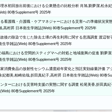
理水初回放出前後における公衆懸念の比較分析 肖旭,劉夢潔,松永妃都
) 80巻Supplement号 2025年
る看護職・介護職・ケアマネジャーにおける災害への準備状況実態調
,高村昇 日本衛生学雑誌(Web) 80巻Supplement号 2025年
故後の除染で生じた除去土壌の再生利用に関する意識調査 渡辺智子,
学雑誌(Web) 80巻Supplement号 2025年
後の福島における空間的スティグマへの対処と地域復興の促進 劉夢潔,
学雑誌(Web) 80巻Supplement号 2025年
家消費食品の放射性セシウム濃度経年変化と預託実効線量評価 アジ
妃都美,柏崎佑哉,折田真紀子,高村昇 日本衛生学雑誌(Web) 80巻Suppl
ンターにおける災害時支援の実態に関する調査 松尾美香,折田真紀子
b) 80巻Supplement号 2025年