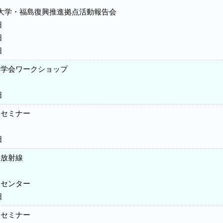
大学・福島復興推進拠点活動報告会
日
日
日
響学会ワークショップ
日
線セミナー
日
と放射線
報センター
日
線セミナー