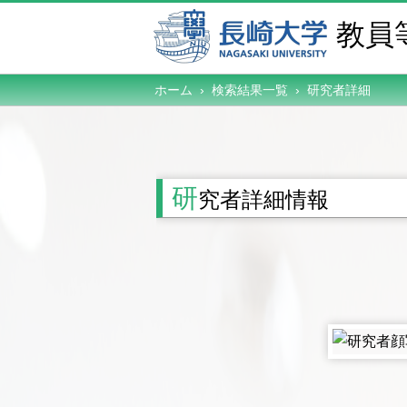
教員
ホーム › 検索結果一覧 ›
研究者詳細
研
究者詳細情報