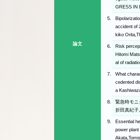
GRESS IN
Bipolarizat
accident o
kiko Orita
論文
Risk percep
Hitomi Mats
al of radi
What charact
cedented di
a Kashiwa
緊急時モニ
折田真紀子,
Essential he
power plant
Akata,Tomis