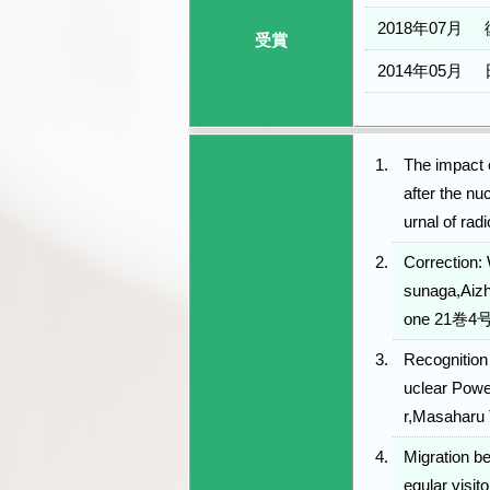
2018年07月
受賞
2014年05月
The impact o
after the n
urnal of rad
Correction:
sunaga,Aiz
one 21巻4号
Recognition
uclear Powe
r,Masaharu
Migration be
egular visi