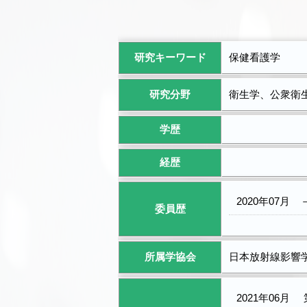
研究キーワード
保健看護学
研究分野
衛生学、公衆衛
学歴
経歴
2020年07月
委員歴
所属学協会
日本放射線影響学
2021年06月