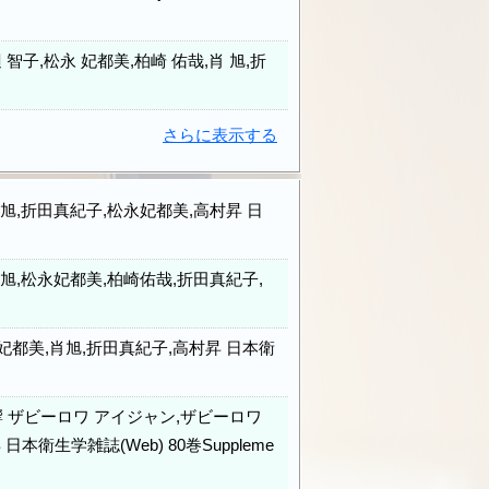
,松永 妃都美,柏崎 佑哉,肖 旭,折
さらに表示する
,折田真紀子,松永妃都美,高村昇 日
,松永妃都美,柏崎佑哉,折田真紀子,
都美,肖旭,折田真紀子,高村昇 日本衛
ザビーロワ アイジャン,ザビーロワ
生学雑誌(Web) 80巻Suppleme