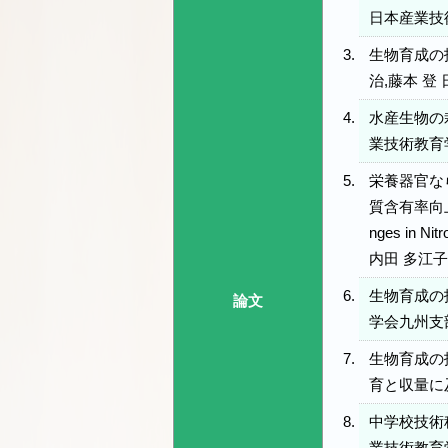
日本産業技術教
生物育成の
治,藤本 登 
水産生物の
業技術教育学
栄養器官な
質含有率向上に及ぼす
nges in Nit
内田 多江子,
生物育成の
論文
学会九州支部論
生物育成の
育と収量に及
中学校技術