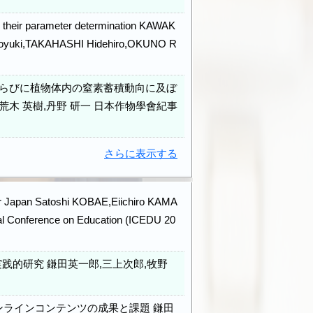
r their parameter determination KAWAK
Naoyuki,TAKAHASHI Hidehiro,OKUNO R
らびに植物体内の窒素蓄積動向に及ぼ
彦,荒木 英樹,丹野 研一 日本作物學會紀事
さらに表示する
for Japan Satoshi KOBAE,Eiichiro KAMA
al Conference on Education (ICEDU 20
的研究 鎌田英一郎,三上次郎,牧野
ンラインコンテンツの成果と課題 鎌田