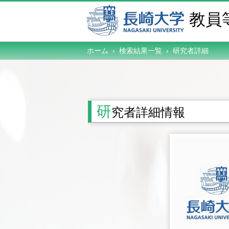
教員
ホーム › 検索結果一覧 ›
研究者詳細
研
究者詳細情報