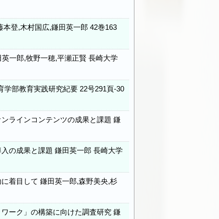
,木村国広,鎌田英一郎 42巻163
英一郎,牧野一穂,平瀬正賢 長崎大学
部教育実践研究紀要 22号291頁-30
ンラインコンテンツの成果と課題 鎌
入の成果と課題 鎌田英一郎 長崎大学
着目して 鎌田英一郎,森野美央,杉
ワーク」の構築に向けた調査研究 鎌