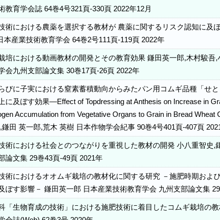
育学会誌 64巻4号321頁-330頁 2022年12月
技術における農薬を選択する教材が 農薬に関するリスク認知に及ぼす影
日本産業技術教育学会 64巻2号111頁-119頁 2022年
栽培における動画教材の開発とその教育効果 鎌田英一郎,木村駿吾,小
会九州支部論文集 30巻17頁-26頁 2022年
らびに子実における窒素蓄積動向からみたパン用コムギ品種「せと
効果—Effect of Topdressing at Anthesis on Increase in Grain 
rogen Accumulation from Vegetative Organs to Grain in Bread Whe
鎌田 英一郎,荒木 英樹 日本作物学会紀事 90巻4号401頁-407頁 202
技術における社会とのつながりを重視した教材の開発 小八重智史,鎌
文集 29巻43頁-49頁 2021年
技術におけるオオムギ栽培の教材化に関する研究 －施肥時期およ
ぼす影響－ 鎌田英一郎 日本産業技術教育学会 九州支部論文集 29巻1
科「生物育成の技術」における施肥技術に着目したコムギ栽培の教材