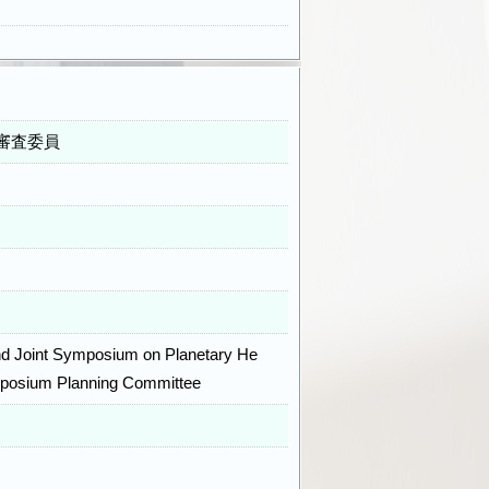
審査委員
2nd Joint Symposium on Planetary He
mposium Planning Committee