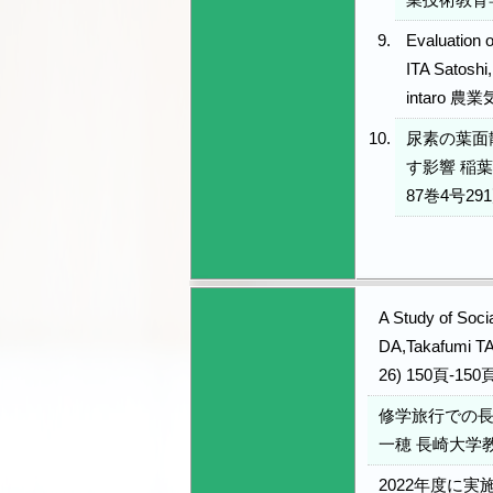
業技術教育学会
Evaluation 
ITA Satosh
intaro 農
尿素の葉面
す影響 稲葉
87巻4号291
A Study of Soci
DA,Takafumi TA
26) 150頁-150
修学旅行での長
一穂 長崎大学教
2022年度に