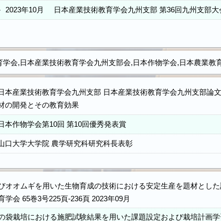
－
2023年10月
日本産業技術教育学会九州支部 第36回九州支部
学会,日本産業技術教育学会九州支部会,日本作物学会,日本農業教育
日本産業技術教育学会九州支部 日本産業技術教育学会九州支部論文
材の開発とその教育効果
日本作物学会第10回 第10回優秀発表賞
山口大学大学院 農学研究科研究科長表彰
びオオムギを用いた生物育成の技術における安定生産を題材とした課
会 65巻3号225頁-236頁 2023年09月
の袋栽培における施肥試験結果を用いた課題設定および栽培計画学習