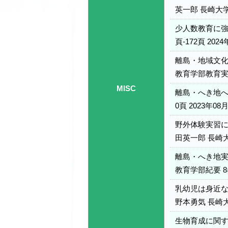
英一郎 長崎大学教
少人数教育に強
頁-172頁 2024
離島・地域文化
教育学部教育実践研
MISC
離島・へき地への
0頁 2023年08
野外体験実習に
田英一郎 長崎大学
離島・へき地実
教育学部紀要 8巻
乳幼児は身近な
野本勇気 長崎大学
生物育成に関す