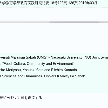
学教育学部教育実践研究紀要 18号129頁-136頁 2019年03月
versiti Malaysia Sabah (UMS) - Nagasaki University (NU) Joint Sym
s "Food, Culture, Community and Environment"
aeko Moriyasu, Yasuaki Sato and Eiichiro Kamada
al Sciences and Humanities, Universiti Malaysia Sabah
 技術分野 : 明日を創造する