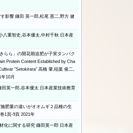
響 鎌田 英一郎,松尾 憲二,野方 健
八重智史,谷本優太,中村千秋 日本産
きらら」の開花期追肥が子実タンパク
Protein Content Established by Cha
at Cultivar "Setokirara" 高橋 肇,稲葉 俊二,
1年10月
田英一郎,谷本優太 日本産業技術教育
び施肥量の違いがオオムギ２品種の生
頁-9頁 2021年
化に関する研究 鎌田英一郎 日本産