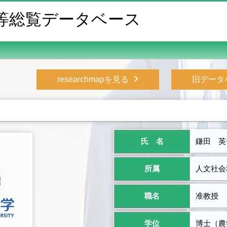
等総覧データベース
›
researchmapを見る
旧データ
氏 名
鎌田 英
所属
人文社会
職名
准教授
学位
博士（農