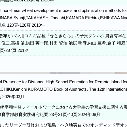
誌(Web) 62巻3号 2020年
of non-linear wheat development models and optimization methods fo
i,INABA Syunji,TAKAHASHI Tadashi,KAMADA Eiichiro,ISHIKAWA 
業気象 120頁-128頁 2019年
散布がパン用コムギ品種「せときらら」の子実タンパク質含有率な
 俊二,高橋 肇,鎌田 英一郎,村田 資治,池尻 明彦,内山 亜希,金子 和
頁-297頁 2018年
al Presence for Distance High School Education for Remote Island 
CHIKI,Kenichi KURAMOTO Book of Abstracts, The 12th Internation
頁 2026年03月
崎平和学習フィールドワークにおける大学生の学習支援に関する実践
育学部教育実践研究紀要 23号31頁-40頁 2024年08月
実施したリーダー研修および離島・へき地実習でのオンデマンド型オ