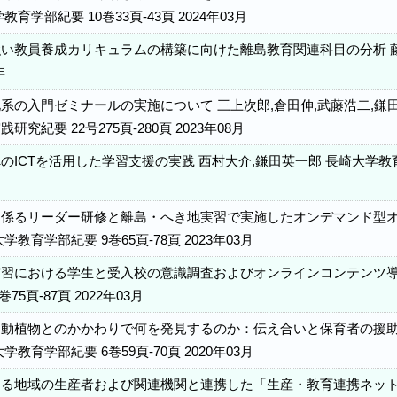
育学部紀要 10巻33頁-43頁 2024年03月
い教員養成カリキュラムの構築に向けた離島教育関連科目の分析 藤本登
年
系の入門ゼミナールの実施について 三上次郎,倉田伸,武藤浩二,鎌田
究紀要 22号275頁-280頁 2023年08月
ICTを活用した学習支援の実践 西村大介,鎌田英一郎 長崎大学教育学
月
係るリーダー研修と離島・へき地実習で実施したオンデマンド型オ
教育学部紀要 9巻65頁-78頁 2023年03月
習における学生と受入校の意識調査およびオンラインコンテンツ導
75頁-87頁 2022年03月
動植物とのかかわりで何を発見するのか：伝え合いと保育者の援助に
教育学部紀要 6巻59頁-70頁 2020年03月
る地域の生産者および関連機関と連携した「生産・教育連携ネット