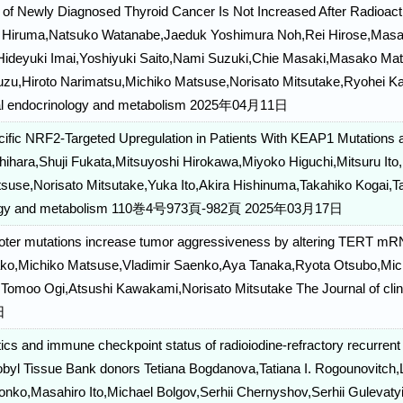
of Newly Diagnosed Thyroid Cancer Is Not Increased After Radioacti
ri Hiruma,Natsuko Watanabe,Jaeduk Yoshimura Noh,Rei Hirose,Masa
ideyuki Imai,Yoshiyuki Saito,Nami Suzuki,Chie Masaki,Masako Mat
uzu,Hiroto Narimatsu,Michiko Matsuse,Norisato Mitsutake,Ryohei Kat
ical endocrinology and metabolism 2025年04月11日
ific NRF2-Targeted Upregulation in Patients With KEAP1 Mutations an
ishihara,Shuji Fukata,Mitsuyoshi Hirokawa,Miyoko Higuchi,Mitsuru It
suse,Norisato Mitsutake,Yuka Ito,Akira Hishinuma,Takahiko Kogai,Ta
logy and metabolism 110巻4号973頁-982頁 2025年03月17日
er mutations increase tumor aggressiveness by altering TERT mRNA 
ko,Michiko Matsuse,Vladimir Saenko,Aya Tanaka,Ryota Otsubo,Mich
i,Tomoo Ogi,Atsushi Kawakami,Norisato Mitsutake The Journal of cli
日
ics and immune checkpoint status of radioiodine-refractory recurrent
obyl Tissue Bank donors Tetiana Bogdanova,Tatiana I. Rogounovitch
onko,Masahiro Ito,Michael Bolgov,Serhii Chernyshov,Serhii Gulevaty