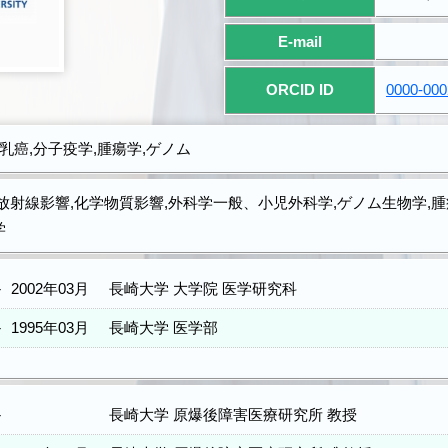
E-mail
ORCID ID
0000-000
,乳癌,分子疫学,腫瘍学,ゲノム
放射線影響,化学物質影響,外科学一般、小児外科学,ゲノム生物学,腫
学
－
2002年03月
長崎大学 大学院 医学研究科
－
1995年03月
長崎大学 医学部
－
長崎大学 原爆後障害医療研究所 教授