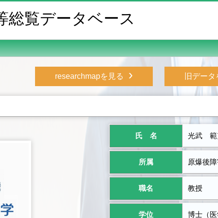
等総覧データベース
›
researchmapを見る
旧データ
氏 名
光武 範
所属
原爆後障
職名
教授
学位
博士（医