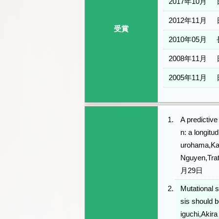
2017年10月
2012年11月
受賞
2010年05月
2008年11月
2005年11月
A predictive
n: a longit
urohama,Ka
Nguyen,Trat
月29日
Mutational s
sis should 
iguchi,Akir