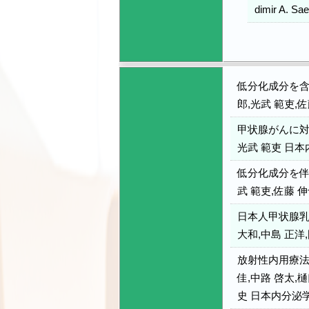
dimir A. S
低分化成分を含
郎,光武 範吏,佐
甲状腺がんに対
光武 範吏 日本内
低分化成分を伴
武 範吏,佐藤 伸
日本人甲状腺乳
大和,中島 正洋,
放射性内用療法
佳,中路 啓太,樋
史 日本内分泌学会