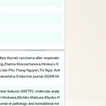
llary thyroid carcinoma after reoperatio
oang,Zhanna Mussazhanova,Hirokazu K
h,Van Phu Thang Nguyen,Thi Ngoc Anh
Nakashima Endocrine journal 2026年04
uclear features (NIFTP): molecular analy
shi Hirokawa,Michiko Matsuse,Miyoko H
rnal of pathology and translational me