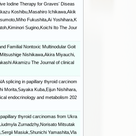
ve Iodine Therapy for Graves' Diseas
kazu Koshibu,Masahiro Ichikawa,Akik
sumoto,Miho Fukushita,Ai Yoshihara,K
oh,Kiminori Sugino,Koichi Ito The Jour
d Familial Nontoxic Multinodular Goit
o,Mitsushige Nishikawa,Akira Miyauchi,
kashi Akamizu The Journal of clinical
splicing in papillary thyroid carcinom
i Morita,Sayaka Kuba,Eijun Nishihara,
nical endocrinology and metabolism 202
 papillary thyroid carcinomas from Ukra
,Liudmyla Zurnadzhy,Norisato Mitsutak
i,Sergii Masiuk,Shunichi Yamashita,Vla