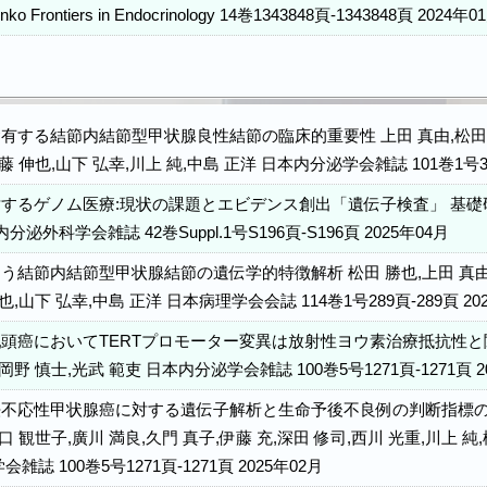
aenko Frontiers in Endocrinology 14巻1343848頁-1343848頁 2024年
有する結節内結節型甲状腺良性結節の臨床的重要性 上田 真由,松田 勝
藤 伸也,山下 弘幸,川上 純,中島 正洋 日本内分泌学会雑誌 101巻1号334
するゲノム医療:現状の課題とエビデンス創出「遺伝子検査」 基
分泌外科学会雑誌 42巻Suppl.1号S196頁-S196頁 2025年04月
う結節内結節型甲状腺結節の遺伝学的特徴解析 松田 勝也,上田 真由,黒
也,山下 弘幸,中島 正洋 日本病理学会会誌 114巻1号289頁-289頁 20
頭癌においてTERTプロモーター変異は放射性ヨウ素治療抵抗性と関連
岡野 慎士,光武 範吏 日本内分泌学会雑誌 100巻5号1271頁-1271頁 2
不応性甲状腺癌に対する遺伝子解析と生命予後不良例の判断指標の検討
口 観世子,廣川 満良,久門 真子,伊藤 充,深田 修司,西川 光重,川上 純
雑誌 100巻5号1271頁-1271頁 2025年02月