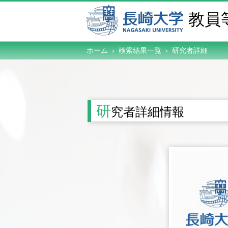
教員
ホーム › 検索結果一覧 ›
研究者詳細
研
究者詳細情報