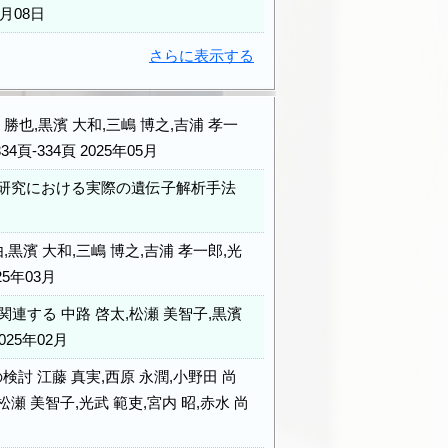
01月08日
さらに表示する
也,黒濱 大和,三嶋 博之,吉浦 孝一
頁-334頁 2025年05月
礎研究における実際の遺伝子解析手法
濱 大和,三嶋 博之,吉浦 孝一郎,光
25年03月
する 中路 啓太,松瀬 美智子,黒濱
025年02月
 江藤 真実,西原 永潤,小野田 尚
,松瀬 美智子,光武 範吏,宮内 昭,赤水 尚