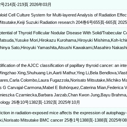
巻2号214頁-219頁 2026年03月
loid Cell Culture System for Multi-layered Analysis of Radiation E
 Mitsutake,Keiji Suzuki Radiation research 204巻6号655頁-665頁 
otential of Thyroid Follicular Nodular Disease With Solid/Trabecul
atsuda,Yusuke Mori,Hirokazu Kurohama,Hiroyuki Mishima,Koh‐Ichir
hinya Sato,Hiroyuki Yamashita,Atsushi Kawakami,Masahiro Nakashi
fication of the AJCC classification of papillary thyroid cancer: an inte
 Mingzhao Xing,Shuhuang Lin,Aarti Mathur,Ying Li,Bela Bendlova,Vlast
ares,Carla Colombo,Laura Fugazzola,Norisato Mitsutake,Michiko M
is G Carvajal-Carmona,Mabel E Bohórquez,Caterina Mian,Federica Vian
Agnieszka Czarniecka,Barbara Jarzab,Chan Kwon Jung,Bayu Brahma
ncology 26巻10号1382頁-1392頁 2025年10月
riction in radiation-exposed mice affects the expression of autophag
zuki,Norisato Mitsutake BMC cancer 25巻1号1388頁-1388頁 2025年