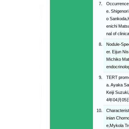
Occurrence 
e. Shigeno
o Sankoda,H
enichi Mats
nal of clin
Nodule-Spec
er. Eijun N
Michiko Mat
endocrino
TERT promot
a. Ayaka Sa
Keiji Suzuk
4年04月05
Characterist
inian Chorn
e,Mykola Tr