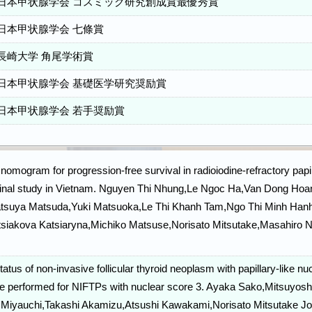
日本甲状腺学会 コスミック研究創成賞最優秀賞
日本甲状腺学会 七條賞
長崎大学 角尾学術賞
日本甲状腺学会 基礎医学研究奨励賞
日本甲状腺学会 若手奨励賞
 nomogram for progression-free survival in radioiodine-refractory papi
udinal study in Vietnam. Nguyen Thi Nhung,Le Ngoc Ha,Van Dong H
tsuya Matsuda,Yuki Matsuoka,Le Thi Khanh Tam,Ngo Thi Minh Han
siakova Katsiaryna,Michiko Matsuse,Norisato Mitsutake,Masahiro 
tatus of non-invasive follicular thyroid neoplasm with papillary-like n
be performed for NIFTPs with nuclear score 3. Ayaka Sako,Mitsuyo
a Miyauchi,Takashi Akamizu,Atsushi Kawakami,Norisato Mitsutake Jou