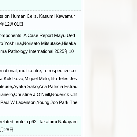
ffects on Human Cells. Kasumi Kawamur
2025年12月01日
ar Components: A Case Report Mayu Ued
o Yoshiura,Norisato Mitsutake,Hisaka
ma Pathology International 2025年10
rnational, multicentre, retrospective co
a Kuklikova,Miguel Melo,Tito Teles Jes
atsuse,Ayaka Sako,Ana Patricia Estrad
ello,Christine J O'Neill,Roderick Clif
,Paul W Ladenson,Young Joo Park The
y-related protein p62. Takafumi Nakayam
08月28日