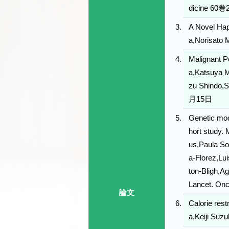
dicine 60
A Novel Hap
a,Norisato
Malignant P
a,Katsuya M
zu Shindo,S
月15日
Genetic modi
hort study.
us,Paula So
a-Florez,Lu
ton-Bligh,
Lancet. O
論文
Calorie rest
a,Keiji Su