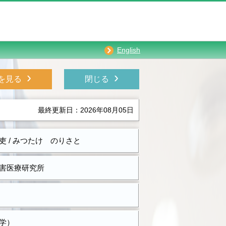
English
›
›
を見る
閉じる
最終更新日：2026年08月05日
吏 / みつたけ のりさと
害医療研究所
学）