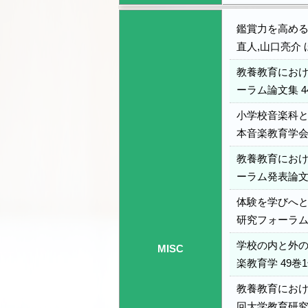
鑑賞力を高める
直人,山口亮介 ほ
教養教育におけ
ーラム論文集 44
小学校音楽科と
本音楽教育学会京
教養教育におけ
ーラム発表論文集 
体験を学びへと
研究フォーラム発表
学校の内と外の
MISC
楽教育学 49巻1号
教養教育におけ
回大学教育研究フ