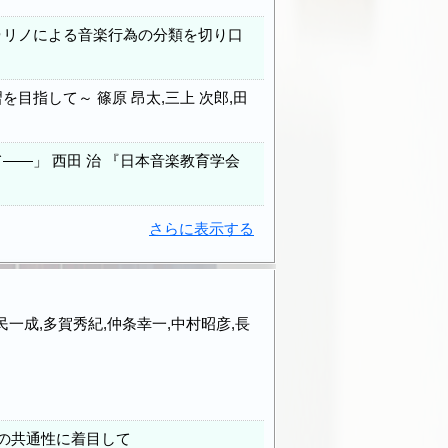
ゥリノによる音楽行為の分類を切り口
指して～ 篠原 昂太,三上 次郎,田
―」 西田 治 『日本音楽教育学会
さらに表示する
民一成,多賀秀紀,仲条幸一,中村昭彦,長
方の共通性に着目して