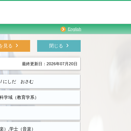
English
›
›
を見る
閉じる
最終更新日：2026年07月20日
 / にしだ おさむ
科学域（教育学系）
楽）,学士（音楽）