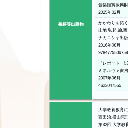
音楽鑑賞振興
2025年02月
かかわりを拓く
書籍等出版物
山地 弘起,編,西
ナカニシヤ出
2016年08月
9784779509759
『レポート・試
ミネルヴァ書
2007年06月
4623047555
大学教養教育に
西田治,横山恵
第32回 大学