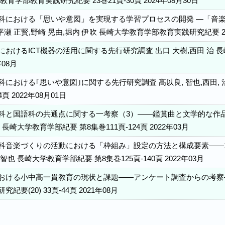
教育学部教育実践研究紀要 23巻21頁-30頁 2024年08月30日
科における「思いや意図」を実現する学習プロセスの開発 ―「音楽
,平瀬 正賢,野崎 晃由,堀内 伊吹 長崎大学教育学部教育実践研究紀要 22巻
におけるICT機器の活用に関する先行研究調査 出口 大樹,西田 治 
年08月
科における｢思いや意図｣に関する先行研究調査 髙以良, 智也,西田,
4頁 2022年08月01日
科と国語科の共通点に関する一考察（3）――鑑賞曲と文学的な作
 長崎大学教育学部紀要 第8集巻111頁-124頁 2022年03月
科音楽づくりの活動における「枠組み」設定の方法と構成要素――1
智也 長崎大学教育学部紀要 第8集巻125頁-140頁 2022年03月
おける小中高一貫教育の現状と課題――アンケート調査からの考察―
紀要(20) 33頁-44頁 2021年08月