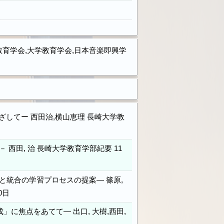
教育学会,大学教育学会,日本音楽即興学
してー 西田治,横山恵理 長崎大学教
田, 治 長崎大学教育学部紀要 11
統合の学習プロセスの提案― 篠原,
0日
に焦点をあてて― 出口, 大樹,西田,