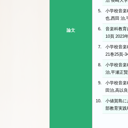
治 長崎大学
小学校音楽
也,西田 治
音楽科教育
論文
10頁 2023
小学校音楽
21巻25頁-3
小学校音楽
治,平瀬正賢
小学校音楽
田治,高以良
小値賀島に
部教育実践研究