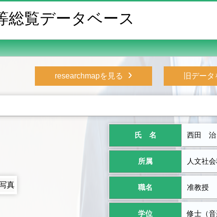
等総覧データベース
›
researchmapを見る
旧データ
氏 名
西田 治
所属
人文社会
職名
准教授
学位
修士（音