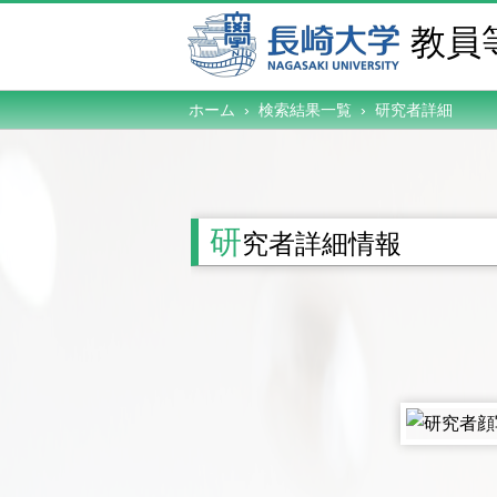
教員
ホーム › 検索結果一覧 ›
研究者詳細
研
究者詳細情報