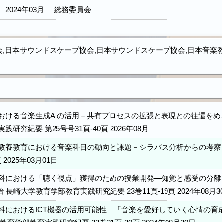
－
2024年03月
総務委員会
,日本サウンドスケープ協会,日本サウンドスケープ協会,日本音楽
おける音楽生成AIの活用－共有プロセスの拡張と表現との往還をめざ
践研究紀要 第25号号31頁-40頁 2026年08月
教養教育における音楽科目の動向と課題－シラバス分析からの考察－ 西
 2025年03月01日
科における「聴く視点」獲得のための授業開発―知覚と感受の分離と
 治 長崎大学教育学部教育実践研究紀要 23巻11頁-19頁 2024年08月3
科におけるICT機器の活用可能性―「音楽を愛好していく心情の育成」