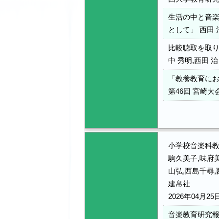
生活の中と音
として」 西田 
比較聴取を取り
中 秀明,西田 治
「教養教育にお
第46回 宮崎大会
小学校音楽科教
駒久美子,味府美
山弘,西島千尋,
建帛社
2026年04月25
音楽教育研究報