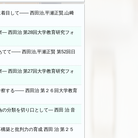
目して―― 西田治,平瀬正賢,山﨑
― 西田治 第28回大学教育研究フォ
て―― 西田治,平瀬正賢 第52回日
― 西田治 第27回大学教育研究フォ
察する―― 西田治 第２６回大学教育
の分類を切り口として― 西田 治 音
築と批判力の育成 西田 治 第２５