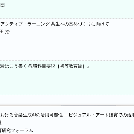
財団
アクティブ・ラーニング 共生への基盤づくりに向けて
田 治
版
験はこう書く 教職科目要説［初等教育編］』
房
おける音楽生成AIの活用可能性 ―ビジュアル・アート鑑賞での活
理
教育研究フォーラム