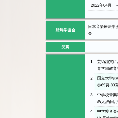
2022年04月
日本音楽療法学会
所属学協会
会
受賞
芸術鑑賞に
育学部教育実
国立大学の
巻69頁-83頁
中学校音楽
昂太,西田,
中学校音楽