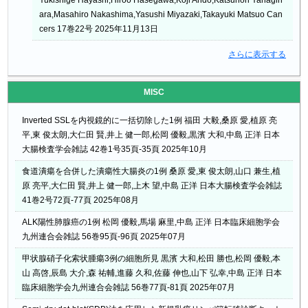
ara,Masahiro Nakashima,Yasushi Miyazaki,Takayuki Matsuo Can
cers 17巻22号 2025年11月13日
さらに表示する
MISC
Inverted SSLを内視鏡的に一括切除した1例 福田 大毅,桑原 愛,植原 亮
平,東 俊太朗,大仁田 賢,井上 健一郎,松岡 優毅,黒濱 大和,中島 正洋 日本
大腸検査学会雑誌 42巻1号35頁-35頁 2025年10月
食道潰瘍を合併した潰瘍性大腸炎の1例 桑原 愛,東 俊太朗,山口 兼生,植
原 亮平,大仁田 賢,井上 健一郎,上木 望,中島 正洋 日本大腸検査学会雑誌
41巻2号72頁-77頁 2025年08月
ALK陽性肺腺癌の1例 松岡 優毅,馬場 麻里,中島 正洋 日本臨床細胞学会
九州連合会雑誌 56巻95頁-96頁 2025年07月
甲状腺硝子化索状腫瘍3例の細胞所見 黒濱 大和,松田 勝也,松岡 優毅,本
山 高啓,辰島 大介,森 祐輔,進藤 久和,佐藤 伸也,山下 弘幸,中島 正洋 日本
臨床細胞学会九州連合会雑誌 56巻77頁-81頁 2025年07月