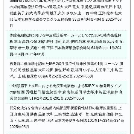
Semi-dry dot-blot(SDB)法を応用した新規乳癌リンパ節転移診断キット
の術前薬物療法症例への適応拡大 大坪 竜太,原 勇紀,福嶋 絢子,田中 彩,
稲益 英子,行武 彩季,赤司 桃子,久芳 さやか,山口 倫,中島 正洋,松本 桂太
郎 日本乳癌学会総会プログラム抄録集 33回巻404頁-404頁 2025年07
月
体腔液細胞診における中皮腫診断マーカーとしての53BP1核内発現解
析 本山 高啓,今泉 利信,若杉 淳司,丸尾 俊昭,竹林 英幸,川崎 辰彦,片渕 直,
草野 睦士,原 拓也,中島 正洋 日本臨床細胞学会雑誌 64巻Suppl.1号204
頁-204頁 2025年06月
再発時に低血糖を認めたIGF-2産生孤立性線維性腫瘍の1例 コーヘン 朋
子,松岡 優毅,黒濱 大和,松田 勝也,野崎 彩,福田 いずみ,入江 準二,中島 正
洋,川上 純 糖尿病 68巻6号252頁-252頁 2025年06月
中咽頭扁平上皮癌における免疫蛍光染色による53BP1の核発現タイプ
の解析 西 秀昭,松田 勝也,諸富 幸,森 彩加,前田 耕太郎,中島 正洋,熊井 良
彦 頭頸部癌 51巻2号201頁-201頁 2025年05月
低分化成分を含有する結節内結節型甲状腺良性結節の臨床的重要性 上
田 真由,松田 勝也,黒濱 大和,三嶋 博之,吉浦 孝一郎,光武 範吏,佐藤 伸也,
山下 弘幸,川上 純,中島 正洋 日本内分泌学会雑誌 101巻1号334頁-334頁
2025年05月