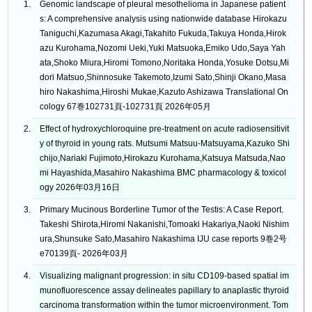
Genomic landscape of pleural mesothelioma in Japanese patient
s: A comprehensive analysis using nationwide database Hirokazu
Taniguchi,Kazumasa Akagi,Takahito Fukuda,Takuya Honda,Hirok
azu Kurohama,Nozomi Ueki,Yuki Matsuoka,Emiko Udo,Saya Yah
ata,Shoko Miura,Hiromi Tomono,Noritaka Honda,Yosuke Dotsu,Mi
dori Matsuo,Shinnosuke Takemoto,Izumi Sato,Shinji Okano,Masa
hiro Nakashima,Hiroshi Mukae,Kazuto Ashizawa Translational On
cology 67巻102731頁-102731頁 2026年05月
Effect of hydroxychloroquine pre-treatment on acute radiosensitivit
y of thyroid in young rats. Mutsumi Matsuu-Matsuyama,Kazuko Shi
chijo,Nariaki Fujimoto,Hirokazu Kurohama,Katsuya Matsuda,Nao
mi Hayashida,Masahiro Nakashima BMC pharmacology & toxicol
ogy 2026年03月16日
Primary Mucinous Borderline Tumor of the Testis: A Case Report.
Takeshi Shirota,Hiromi Nakanishi,Tomoaki Hakariya,Naoki Nishim
ura,Shunsuke Sato,Masahiro Nakashima IJU case reports 9巻2号
e70139頁- 2026年03月
Visualizing malignant progression: in situ CD109-based spatial im
munofluorescence assay delineates papillary to anaplastic thyroid
carcinoma transformation within the tumor microenvironment. Tom