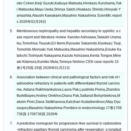
oko Cohen,Keiji Suzuki,Katsuya Matsuda,Hirokazu Kurohama,Yuk
i Matsuoka,Mayu Ueda,Shinya Satoh,Hisakazu Shindo,Hiroyuki Y
amashita,Atsushi Kawakami,Masahiro Nakashima Scientific report
s 2026年02月26日
Membranous nephropathy and hepatitis secondary to syphilis: a c
ase report and literature review. Kanoko Ashizawa,Tadashi Urama
tsu,Tomohisa Tsuyuki,Eri Ikemi,Ryosuke Sakamoto,Kiyokazu Tsuji,
Tomohito Morisaki,Yuki Matsuoka,Masahiro Nakashima,Eisuke Ka
tafuchi,Toshiyuki Nakayama,Kazuto Ashizawa,Kenta Torigoe,Mine
aki Kitamura,Kumiko Muta,Tomoya Nishino CEN case reports 15
巻1号29頁-29頁 2026年01月21日
Association between clinical and pathological factors and risk of r
adioiodine refractory in patients with differentiated thyroid carcino
ma. Aidana Rakhmankulova,Laura Pak,Lyudmila Pivina,Zhandos
Burkitbayev,Andrey Orekhov,Diana Pak,Saltanat Bolsynbekova,M
aksim Pivin,Dana Seitkhanova,Kairzhan Kudaiberdinov,Altay Dyu
ssupov,Masahiro Nakashima Frontiers in endocrinology 17巻1709
736頁-1709736頁 2026年
A predictive nomogram for progression-free survival in radioiodine
-refractory papillary thyroid carcinoma after reoperation: a longitud