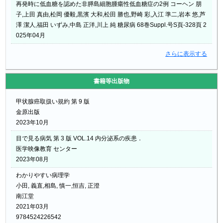
再発時に低血糖を認めた非膵島細胞腫瘍性低血糖症の2例 コーヘン 朋
子,上田 真由,松岡 優毅,黒濱 大和,松田 勝也,野崎 彩,入江 準二,岩本 悠,芦
澤 潔人,福田 いずみ,中島 正洋,川上 純 糖尿病 68巻Suppl.号S頁-328頁 2
025年04月
さらに表示する
書籍等出版物
甲状腺癌取扱い規約 第 9 版
金原出版
2023年10月
目で見る病気 第 3 版 VOL.14 内分泌系の疾患．
医学映像教育 センター
2023年08月
わかりやすい病理学
小田, 義直,相島, 慎一,恒吉, 正澄
南江堂
2021年03月
9784524226542