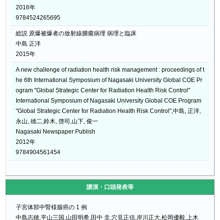
2016年
9784524265695
総説 原爆被爆者の放射線腫瘍病理 病理と臨床
中島 正洋
2015年
A new challenge of radiation health risk management : proceedings of t
he 6th International Symposium of Nagasaki University Global COE Pr
ogram "Global Strategic Center for Radiation Health Risk Control"
International Symposium of Nagasaki University Global COE Program
"Global Strategic Center for Radiation Health Risk Control",中島, 正洋,
永山, 雄二,鈴木, 啓司,山下, 俊一
Nagasaki Newspaper Publish
2012年
9784904561454
講演・口頭発表等
子宮体部中腎様腺癌の 1 例
中島志穂,平山三国,山田明希,田中 圭,穴見正信,岸川正大,松岡優毅,上木