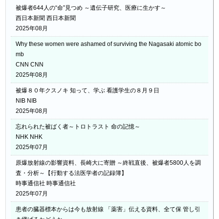
被爆者644人の“命”見つめ ～遺伝子研究、医療に生かす～
西日本新聞 西日本新聞
2025年08月
Why these women were ashamed of surviving the Nagasaki atomic bo
mb
CNN CNN
2025年08月
被爆８０年クスノキ 知って、学ぶ 看護学生の８月９日
NIB NIB
2025年08月
忘れられた被ばく者～トロトラスト 命の記憶～
NHK NHK
2025年07月
原爆放射線の影響資料、長崎大に寄贈 ～終戦直後、被爆者5800人を調
査・分析～【行動する法医学者の記録簿】
時事通信社 時事通信社
2025年07月
患者の臓器標本からは今も放射線 「薬害」伝える資料、全て保 管し引