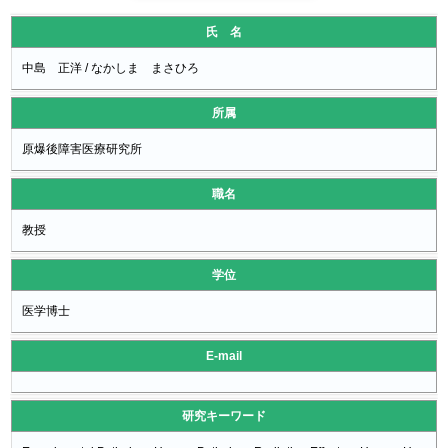
氏 名
中島 正洋 / なかしま まさひろ
所属
原爆後障害医療研究所
職名
教授
学位
医学博士
E-mail
研究キーワード