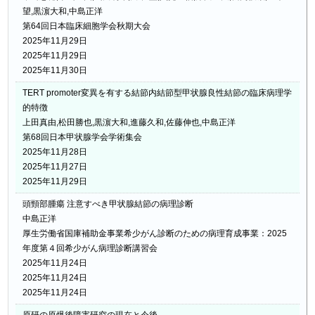
望,黒濵大和,中島正洋
第64回日本臨床細胞学会秋期大会
2025年11月29日
2025年11月29日
2025年11月30日
TERT promoter変異を有する結節内結節型甲状腺良性結節の臨床病理学
的特徴
上田真由,松田勝也,黒濵大和,進藤久和,佐藤伸也,中島正洋
第68回日本甲状腺学会学術集会
2025年11月28日
2025年11月27日
2025年11月29日
頭頸部腫瘍 注意すべき甲状腺結節の病理診断
中島正洋
厚生労働省国庫補助金事業希少がん診断のための病理育成事業：2025
年度第４回希少がん病理診断講習会
2025年11月24日
2025年11月24日
2025年11月24日
原研の原爆後障害研究の現在と今後