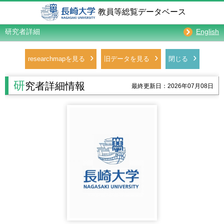
教員等総覧データベース
研究者詳細
English
›
›
›
researchmapを見る
旧データを見る
閉じる
研
究者詳細情報
最終更新日：2026年07月08日