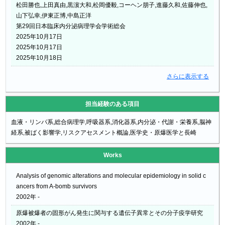
松田勝也,上田真由,黒濵大和,松岡優毅,コーヘン朋子,進藤久和,佐藤伸也,
山下弘幸,伊東正博,中島正洋
第29回日本臨床内分泌病理学会学術総会
2025年10月17日
2025年10月17日
2025年10月18日
さらに表示する
担当経験のある項目
血液・リンパ系,総合病理学,呼吸器系,消化器系,内分泌・代謝・栄養系,脳神
経系,被ばく影響学,リスクアセスメント概論,医学史・原爆医学と長崎
Works
Analysis of genomic alterations and molecular epidemiology in solid c
ancers from A-bomb survivors
2002年 -
原爆被爆者の固形がん発生に関与する遺伝子異常とその分子疫学研究
2002年 -