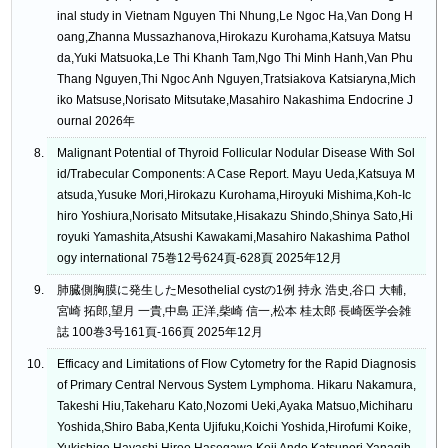
inal study in Vietnam Nguyen Thi Nhung,Le Ngoc Ha,Van Dong H
oang,Zhanna Mussazhanova,Hirokazu Kurohama,Katsuya Matsu
da,Yuki Matsuoka,Le Thi Khanh Tam,Ngo Thi Minh Hanh,Van Phu
Thang Nguyen,Thi Ngoc Anh Nguyen,Tratsiakova Katsiaryna,Mich
iko Matsuse,Norisato Mitsutake,Masahiro Nakashima Endocrine J
ournal 2026年
Malignant Potential of Thyroid Follicular Nodular Disease With Sol
id/Trabecular Components: A Case Report. Mayu Ueda,Katsuya M
atsuda,Yusuke Mori,Hirokazu Kurohama,Hiroyuki Mishima,Koh-Ic
hiro Yoshiura,Norisato Mitsutake,Hisakazu Shindo,Shinya Sato,Hi
royuki Yamashita,Atsushi Kawakami,Masahiro Nakashima Pathol
ogy international 75巻12号624頁-628頁 2025年12月
肺臓側胸膜に発生したMesothelial cystの1例 持永 浩史,谷口 大輔,
宮崎 拓郎,望月 一貴,中島 正洋,柴崎 信一,松本 桂太郎 長崎医学会雑
誌 100巻3号161頁-166頁 2025年12月
Efficacy and Limitations of Flow Cytometry for the Rapid Diagnosis
of Primary Central Nervous System Lymphoma. Hikaru Nakamura,
Takeshi Hiu,Takeharu Kato,Nozomi Ueki,Ayaka Matsuo,Michiharu
Yoshida,Shiro Baba,Kenta Ujifuku,Koichi Yoshida,Hirofumi Koike,
Yukishige Hayashi,Hiroo Hasegawa,Koji Ando,Katsunori Yanagih