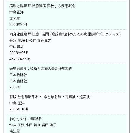
病理と臨床 甲状腺腫瘍 変貌する疾患概念
中島正洋
文光堂
2020年02月
内分泌腫瘍 甲状腺・副腎 (癌診療指針のための病理診断プラクティス)
長沼 廣,笹野公伸,青笹克之
中山書店
2018年06月
4521742718
頭頸部癌学 : 診断と治療の最新研究動向
日本臨牀社
日本臨牀社
2017年
新版 放射線医学科-生命と放射線・電磁波・超音波-
中島 正洋
2016年10月
わかりやすい病理学
恒吉 正澄,小田 義直,岩田 隆子
南江堂