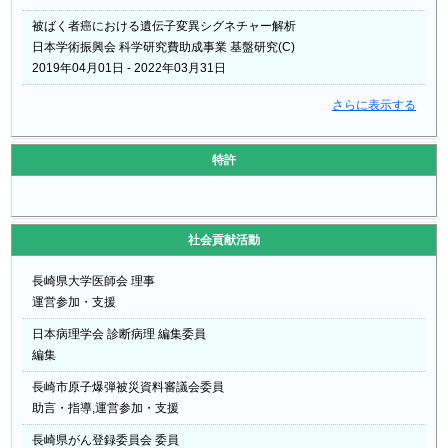
被ばく者癌における遺伝子変異シグネチャー解析
日本学術振興会 科学研究費助成事業 基盤研究(C)
2019年04月01日 - 2022年03月31日
さらに表示する
特許
社会貢献活動
長崎県大学医師会 理事
運営参加・支援
日本病理学会 診断病理 編集委員
編集
長崎市原子爆弾被災資料審議会委員
助言・指導,運営参加・支援
長崎県がん登録委員会 委員