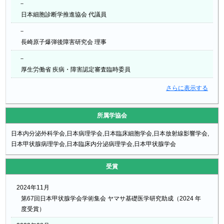
－
日本細胞診断学推進協会 代議員
－
長崎原子爆弾後障害研究会 理事
－
厚生労働省 疾病・障害認定審査臨時委員
さらに表示する
所属学協会
日本内分泌外科学会,日本病理学会,日本臨床細胞学会,日本放射線影響学会,
日本甲状腺病理学会,日本臨床内分泌病理学会,日本甲状腺学会
受賞
2024年11月
第67回日本甲状腺学会学術集会 ヤマサ基礎医学研究助成（2024 年
度受賞）